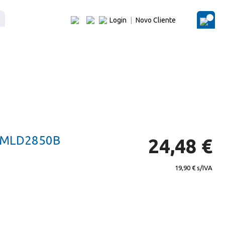
Login
|
Novo Cliente
O Me
 MLD2850B
24,48 €
19,90 €