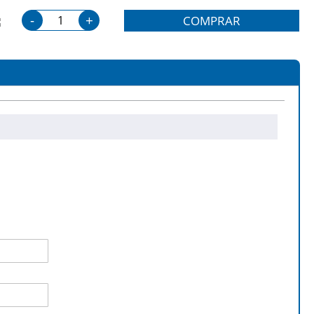
-
+
COMPRAR
ML-2451 / ML-2451 N / ML-2451
ND / ML-2851 NDL / ML-2851 NDR /