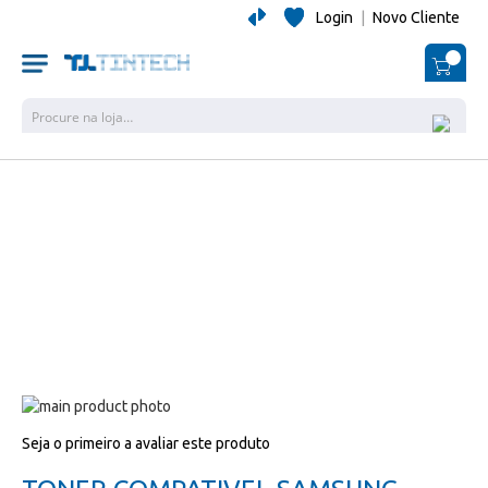
Login
|
Novo Cliente
O Me
Pesquisa
Salte
para
Salte
Seja o primeiro a avaliar este produto
o
para
final
o