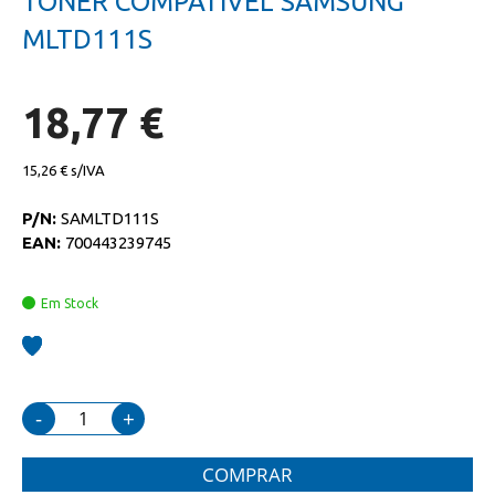
TONER COMPATIVEL SAMSUNG
da
início
galeria
da
MLTD111S
de
galeria
imagens
de
imagens
18,77 €
15,26 €
P/N:
SAMLTD111S
EAN:
700443239745
Em Stock
-
+
COMPRAR