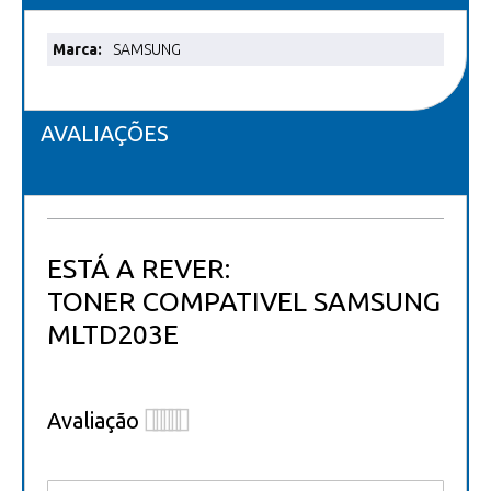
Mais
SAMSUNG
informações
AVALIAÇÕES
ESTÁ A REVER:
TONER COMPATIVEL SAMSUNG
MLTD203E
Avaliação
1
2
3
4
5
star
stars
stars
stars
stars