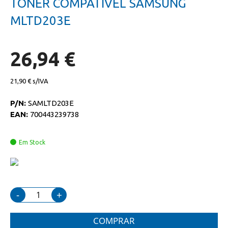
TONER COMPATIVEL SAMSUNG
da
início
galeria
da
MLTD203E
de
galeria
imagens
de
imagens
26,94 €
21,90 €
P/N:
SAMLTD203E
EAN:
700443239738
Em Stock
-
+
COMPRAR