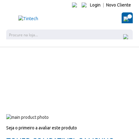
Login
|
Novo Cliente
O Me
Pes
Salte
para
Salte
Seja o primeiro a avaliar este produto
o
para
final
o