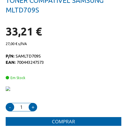
TONER COMPATIVEL SAMSUNG
da
início
galeria
da
MLTD709S
de
galeria
imagens
de
imagens
33,21 €
27,00 €
P/N:
SAMLTD709S
EAN:
700443247573
Em Stock
-
+
COMPRAR