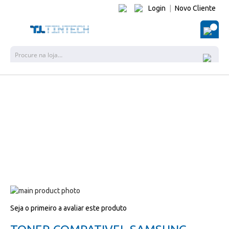
Login
|
Novo Cliente
O Me
Pesquisa
Salte
para
Salte
Seja o primeiro a avaliar este produto
o
para
final
o