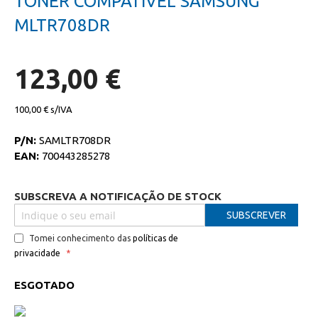
TONER COMPATIVEL SAMSUNG
da
início
galeria
da
MLTR708DR
de
galeria
imagens
de
imagens
123,00 €
100,00 €
P/N:
SAMLTR708DR
EAN:
700443285278
SUBSCREVA A NOTIFICAÇÃO DE STOCK
SUBSCREVER
Tomei conhecimento das
políticas de
privacidade
ESGOTADO