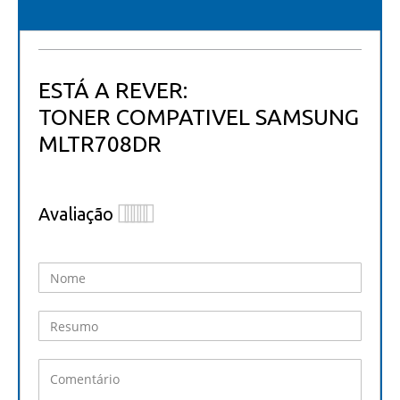
ESTÁ A REVER:
TONER COMPATIVEL SAMSUNG
MLTR708DR
Avaliação
1
2
3
4
5
star
stars
stars
stars
stars