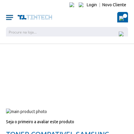
Login
|
Novo Cliente
O Me
Pesquisa
Salte
para
Salte
Seja o primeiro a avaliar este produto
o
para
final
o