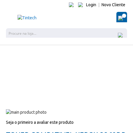
Login
|
Novo Cliente
O Me
Pes
Salte
para
Salte
Seja o primeiro a avaliar este produto
o
para
final
o