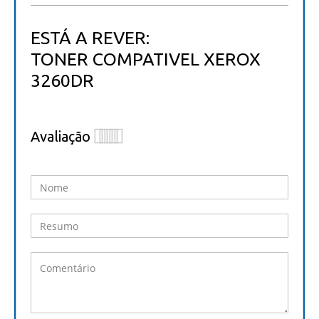
ESTÁ A REVER:
TONER COMPATIVEL XEROX
3260DR
Avaliação
1
2
3
4
5
star
stars
stars
stars
stars