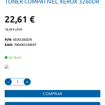
TONER COMPATIVEL XEROX 3260DR
da
início
galeria
da
de
galeria
imagens
de
22,61 €
imagens
18,38 €
P/N:
XER3260DR
EAN:
700443244947
Em Stock
-
+
COMPRAR