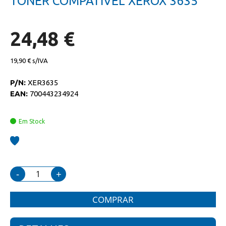
TONER COMPATIVEL XEROX 3635
da
início
galeria
da
de
galeria
imagens
de
24,48 €
imagens
19,90 €
P/N:
XER3635
EAN:
700443234924
Em Stock
-
+
COMPRAR