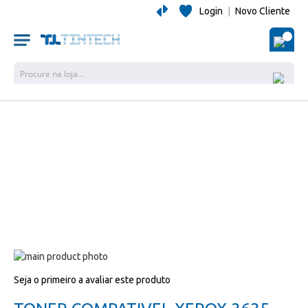
Login
|
Novo Cliente
O Me
Pesquisa
Salte
para
Salte
Seja o primeiro a avaliar este produto
o
para
final
o