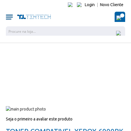
Login
|
Novo Cliente
O Me
Pesquisa
Salte
para
Salte
Seja o primeiro a avaliar este produto
o
para
final
o