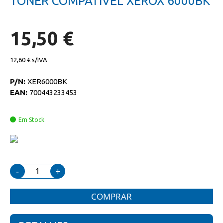
TONER COMPATIVEL XEROX 6000BK
da
início
galeria
da
de
galeria
imagens
de
15,50 €
imagens
12,60 €
P/N:
XER6000BK
EAN:
700443233453
Em Stock
-
+
COMPRAR