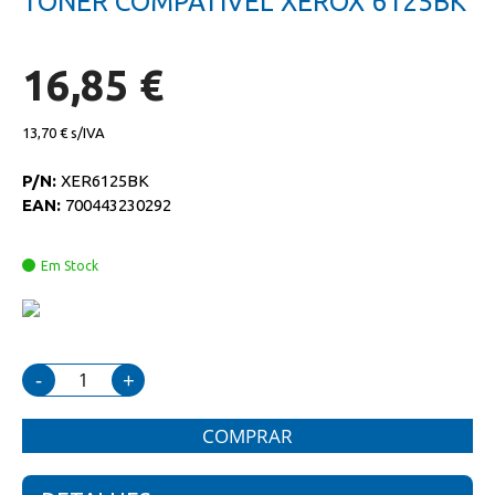
TONER COMPATIVEL XEROX 6125BK
da
início
galeria
da
de
galeria
imagens
de
16,85 €
imagens
13,70 €
P/N:
XER6125BK
EAN:
700443230292
Em Stock
-
+
COMPRAR