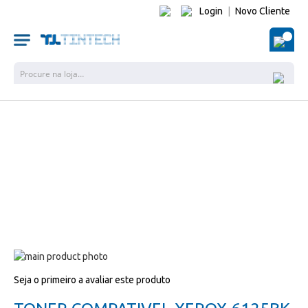
Login
|
Novo Cliente
O Me
Pesquisa
Salte
para
Salte
Seja o primeiro a avaliar este produto
o
para
final
o