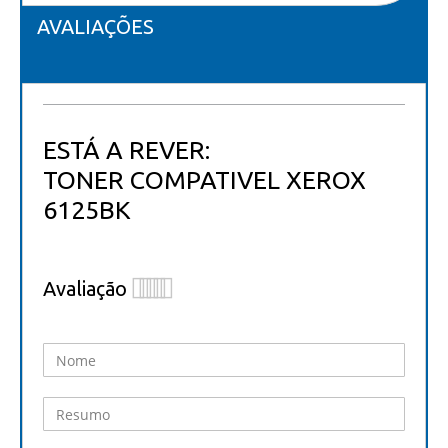
AVALIAÇÕES
ESTÁ A REVER:
TONER COMPATIVEL XEROX
6125BK
Avaliação
1
2
3
4
5
star
stars
stars
stars
stars