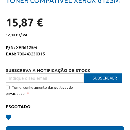
TONER COMPATIVEL XEROX 6125M
da
início
galeria
da
de
galeria
imagens
de
15,87 €
imagens
12,90 €
P/N:
XER6125M
EAN:
700443230315
SUBSCREVA A NOTIFICAÇÃO DE STOCK
SUBSCREVER
Tomei conhecimento das
políticas de
privacidade
ESGOTADO