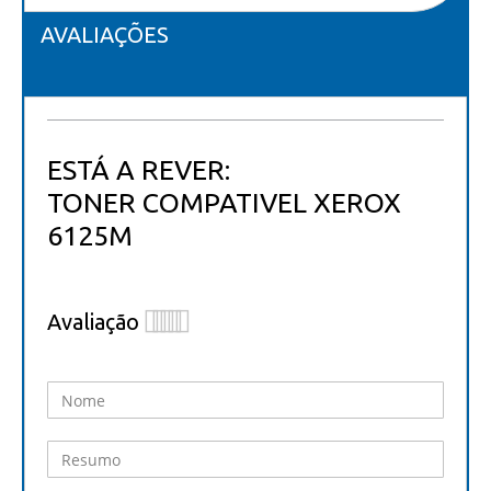
AVALIAÇÕES
ESTÁ A REVER:
TONER COMPATIVEL XEROX
6125M
Avaliação
1
2
3
4
5
star
stars
stars
stars
stars