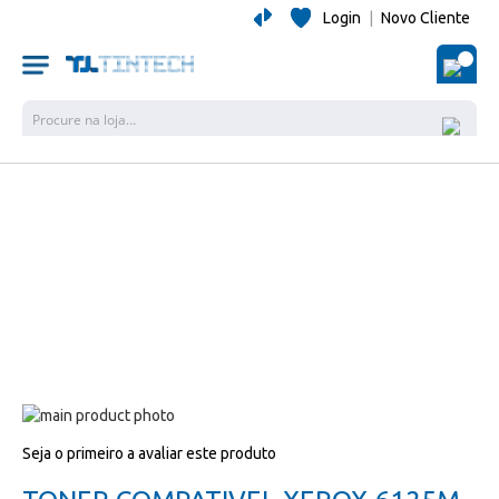
Login
|
Novo Cliente
O Me
Pesquisa
Salte
para
Salte
Seja o primeiro a avaliar este produto
o
para
final
o