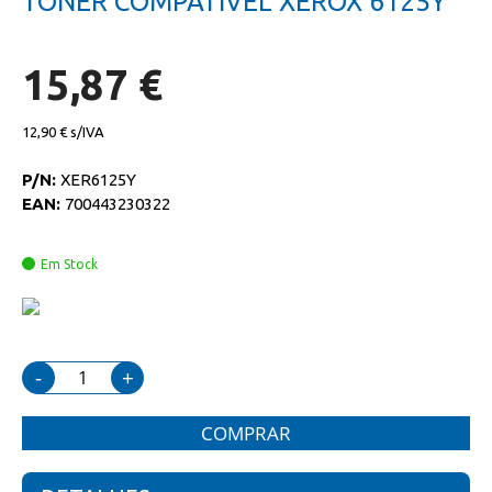
TONER COMPATIVEL XEROX 6125Y
da
início
galeria
da
de
galeria
imagens
de
15,87 €
imagens
12,90 €
P/N:
XER6125Y
EAN:
700443230322
Em Stock
-
+
COMPRAR