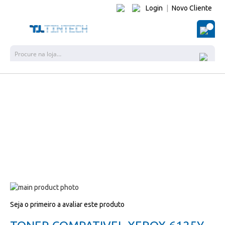
Login
|
Novo Cliente
O Me
Pesquisa
Salte
para
Salte
Seja o primeiro a avaliar este produto
o
para
final
o