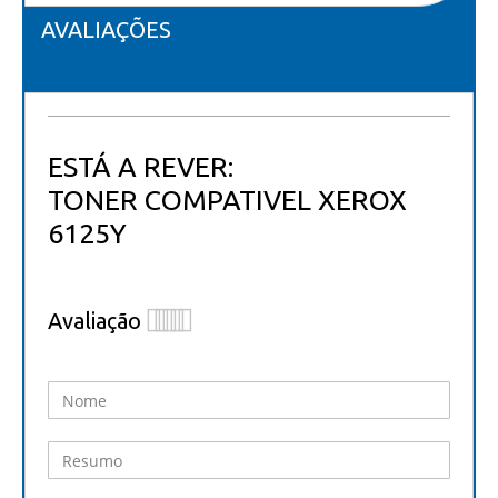
AVALIAÇÕES
ESTÁ A REVER:
TONER COMPATIVEL XEROX
6125Y
Avaliação
1
2
3
4
5
star
stars
stars
stars
stars