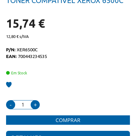
TONER COMPATIVEL XEROX 6500C
da
início
galeria
da
de
galeria
imagens
de
15,74 €
imagens
12,80 €
P/N:
XER6500C
EAN:
700443234535
Em Stock
-
+
COMPRAR