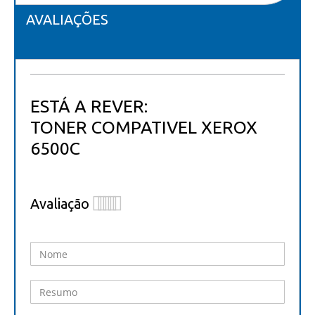
AVALIAÇÕES
ESTÁ A REVER:
TONER COMPATIVEL XEROX
6500C
Avaliação
1
2
3
4
5
star
stars
stars
stars
stars