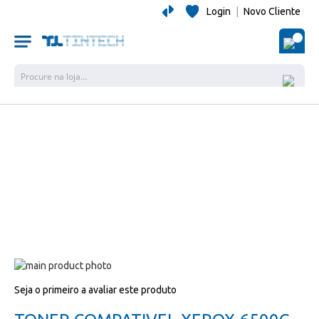
Login
|
Novo Cliente
O Me
Pesquisa
Salte
para
Salte
Seja o primeiro a avaliar este produto
o
para
final
o