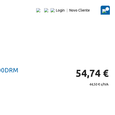
Login
|
Novo Cliente
O Me
00DRM
54,74 €
44,50 €