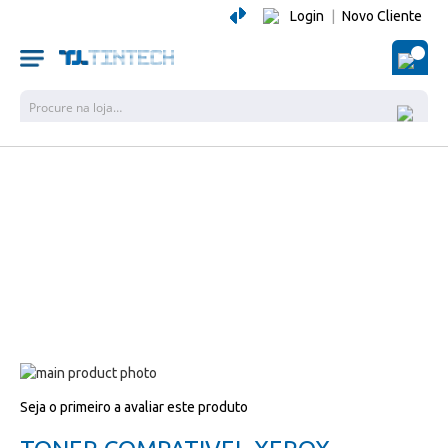
Login
|
Novo Cliente
O Me
Pesquisa
Salte
para
Salte
Seja o primeiro a avaliar este produto
o
para
final
o