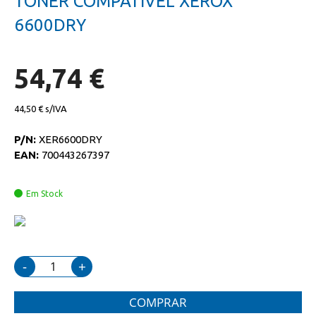
TONER COMPATIVEL XEROX
da
início
galeria
da
6600DRY
de
galeria
imagens
de
imagens
54,74 €
44,50 €
P/N:
XER6600DRY
EAN:
700443267397
Em Stock
-
+
COMPRAR