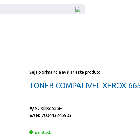
Seja o primeiro a avaliar este produto
TONER COMPATIVEL XEROX 66
P/N:
XER6655M
EAN:
700443246903
Em Stock