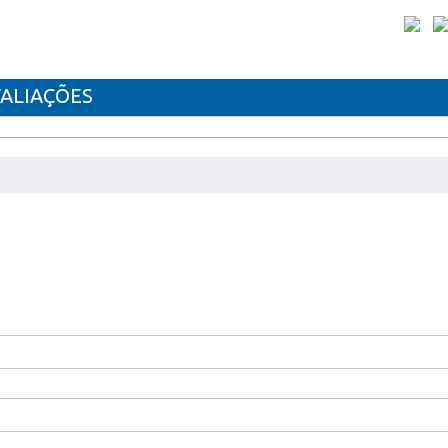
ALIAÇÕES
6655
VEL XEROX 6655M