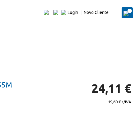
Login
|
Novo Cliente
O Me
55M
24,11 €
19,60 €