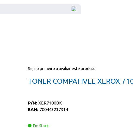
Seja o primeiro a avaliar este produto
TONER COMPATIVEL XEROX 71
P/N:
XER7100BK
EAN:
700443237314
Em Stock