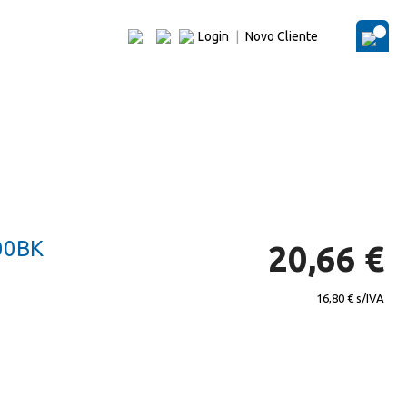
Login
|
Novo Cliente
O Me
00BK
20,66 €
16,80 €