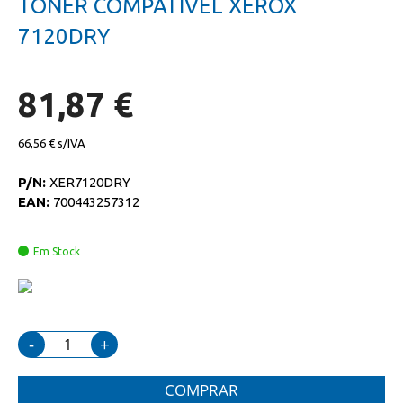
TONER COMPATIVEL XEROX
da
início
galeria
da
7120DRY
de
galeria
imagens
de
imagens
81,87 €
66,56 €
P/N:
XER7120DRY
EAN:
700443257312
Em Stock
-
+
COMPRAR