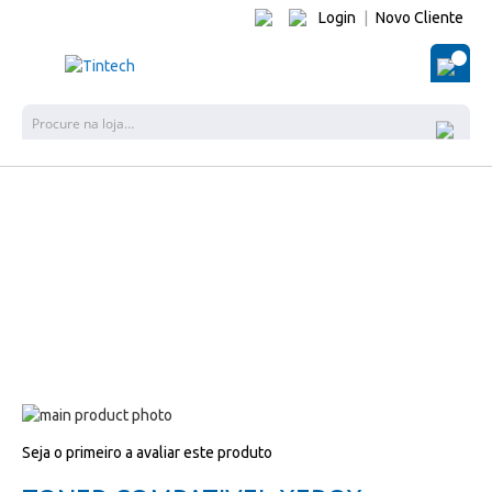
Login
|
Novo Cliente
O Me
Pes
Salte
para
Salte
Seja o primeiro a avaliar este produto
o
para
final
o