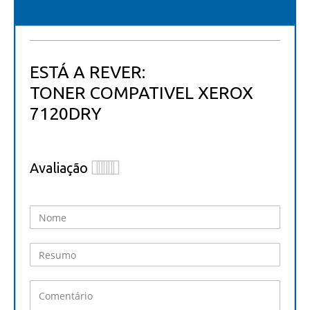
ESTÁ A REVER:
TONER COMPATIVEL XEROX
7120DRY
Avaliação
1
2
3
4
5
star
stars
stars
stars
stars