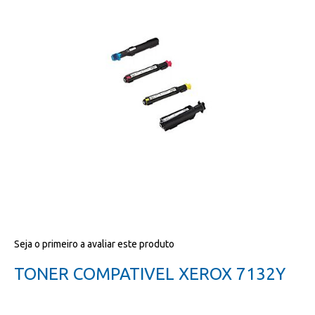
da
galeria
de
imagens
Salte
Seja o primeiro a avaliar este produto
para
o
TONER COMPATIVEL XEROX 7132Y
início
da
galeria