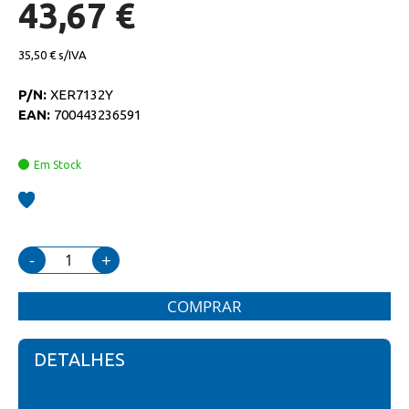
de
43,67 €
imagens
35,50 €
P/N:
XER7132Y
EAN:
700443236591
Em Stock
-
+
COMPRAR
DETALHES