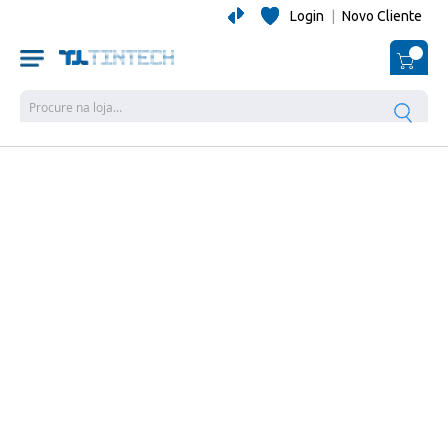
Login
|
Novo Cliente
O Me
Pesquisa
Salte
para
o
final