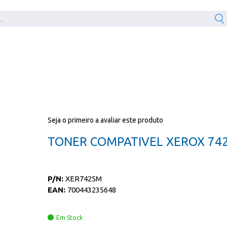
Seja o primeiro a avaliar este produto
TONER COMPATIVEL XEROX 74
P/N:
XER7425M
EAN:
700443235648
Em Stock