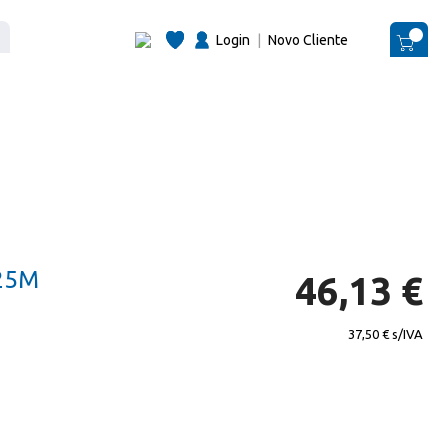
Login
|
Novo Cliente
O Me
25M
46,13 €
37,50 €