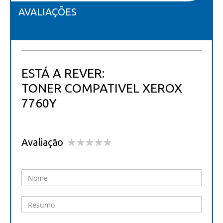
AVALIAÇÕES
ESTÁ A REVER:
TONER COMPATIVEL XEROX
7760Y
Avaliação
1
2
3
4
5
star
stars
stars
stars
stars