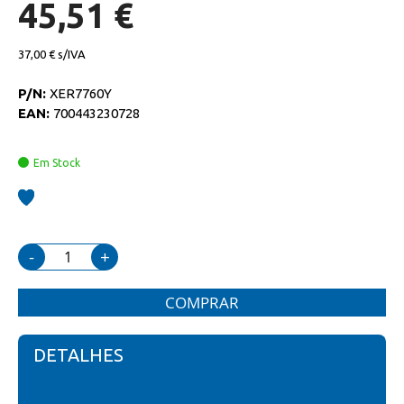
de
45,51 €
imagens
37,00 €
P/N:
XER7760Y
EAN:
700443230728
Em Stock
-
+
COMPRAR
DETALHES