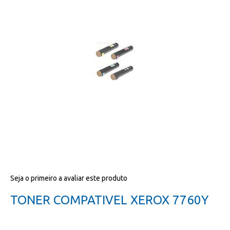
da
galeria
de
imagens
Salte
Seja o primeiro a avaliar este produto
para
o
TONER COMPATIVEL XEROX 7760Y
início
da
galeria