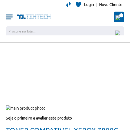
Login
|
Novo Cliente
O Me
Pesquisa
Salte
para
Salte
Seja o primeiro a avaliar este produto
o
para
final
o