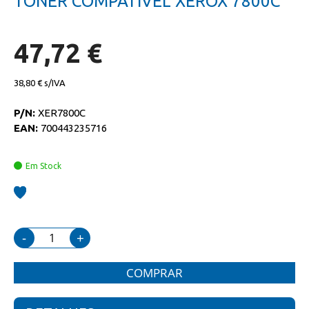
TONER COMPATIVEL XEROX 7800C
da
início
galeria
da
de
galeria
imagens
de
47,72 €
imagens
38,80 €
P/N:
XER7800C
EAN:
700443235716
Em Stock
-
+
COMPRAR