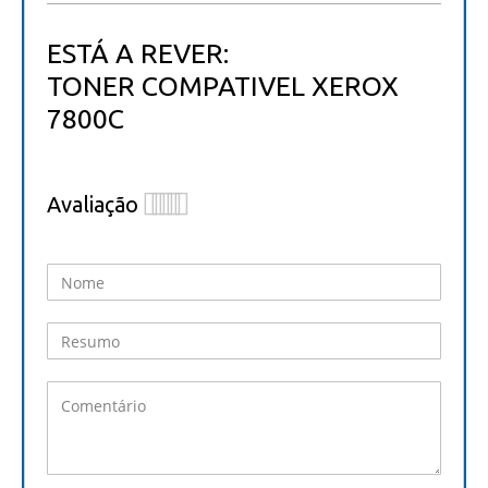
ESTÁ A REVER:
TONER COMPATIVEL XEROX
7800C
Avaliação
1
2
3
4
5
star
stars
stars
stars
stars