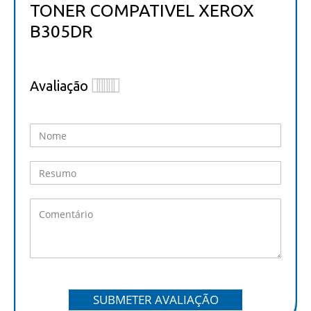
TONER COMPATIVEL XEROX
B305DR
Avaliação
1
2
3
4
5
star
stars
stars
stars
stars
SUBMETER AVALIAÇÃO