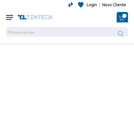
Login
|
Novo Cliente
O Me
Pesquisa
Salte
para
o
final