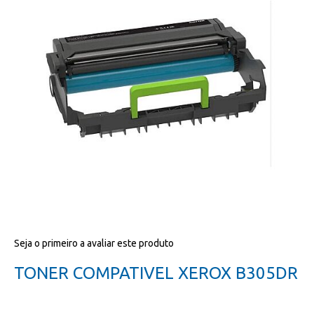
da
galeria
de
imagens
Salte
Seja o primeiro a avaliar este produto
para
o
TONER COMPATIVEL XEROX B305DR
início
da
galeria