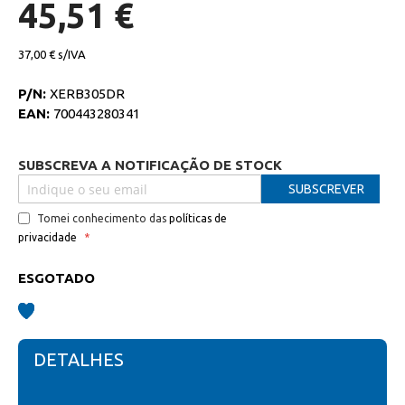
de
45,51 €
imagens
37,00 €
P/N:
XERB305DR
EAN:
700443280341
SUBSCREVA A NOTIFICAÇÃO DE STOCK
SUBSCREVER
Tomei conhecimento das
políticas de
privacidade
ESGOTADO
DETALHES