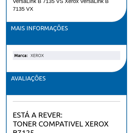
VersaLink B 7135 VS Xerox VersaLink B
7135 VX
MAIS INFORMAÇÕES
Mais
XEROX
informações
AVALIAÇÕES
ESTÁ A REVER:
TONER COMPATIVEL XEROX
B7125