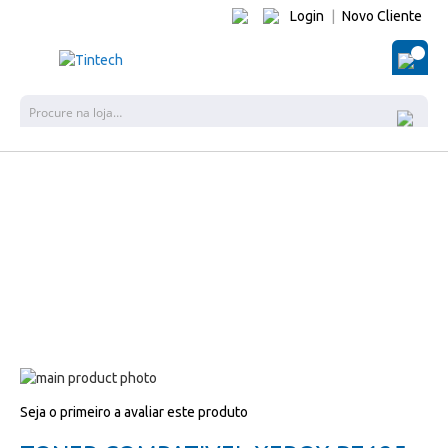
Login
|
Novo Cliente
O Me
Pes
Salte
para
Salte
Seja o primeiro a avaliar este produto
o
para
final
o