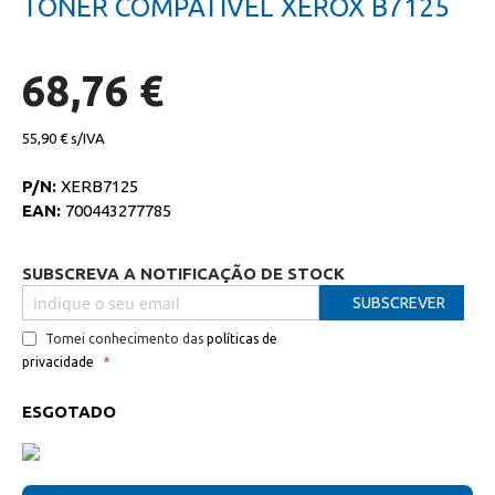
TONER COMPATIVEL XEROX B7125
da
início
galeria
da
de
galeria
imagens
de
68,76 €
imagens
55,90 €
P/N:
XERB7125
EAN:
700443277785
SUBSCREVA A NOTIFICAÇÃO DE STOCK
SUBSCREVER
Tomei conhecimento das
políticas de
privacidade
ESGOTADO