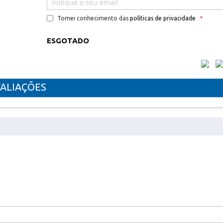
Tomei conhecimento das
políticas de privacidade
ESGOTADO
ALIAÇÕES
VEL XEROX C500C
n / VersaLink C505Vs / VersaLink C505Vx