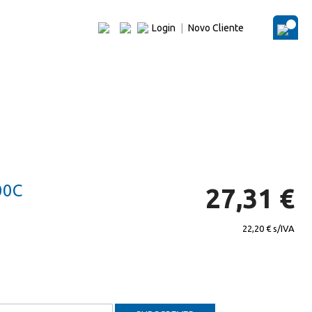
Login
|
Novo Cliente
O Me
00C
27,31 €
22,20 €