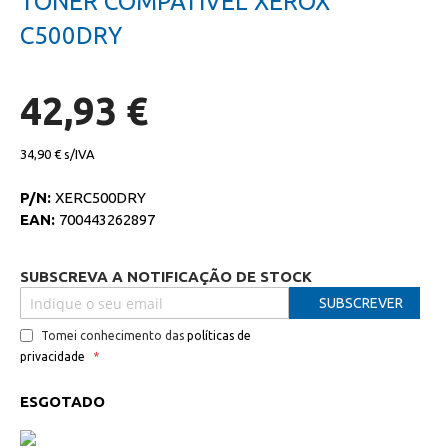
TONER COMPATIVEL XEROX
da
início
galeria
da
C500DRY
de
galeria
imagens
de
imagens
42,93 €
34,90 €
P/N:
XERC500DRY
EAN:
700443262897
SUBSCREVA A NOTIFICAÇÃO DE STOCK
SUBSCREVER
Tomei conhecimento das
políticas de
privacidade
ESGOTADO