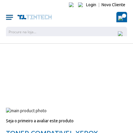
Login
|
Novo Cliente
O Me
Pesquisa
Salte
para
Salte
Seja o primeiro a avaliar este produto
o
para
final
o