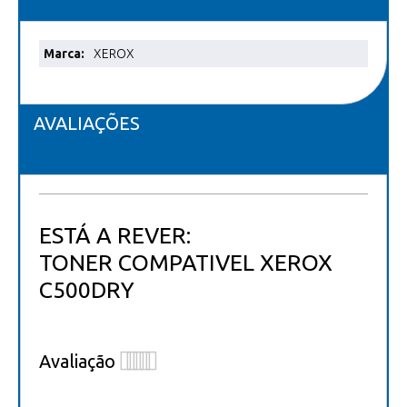
Mais
XEROX
informações
AVALIAÇÕES
ESTÁ A REVER:
TONER COMPATIVEL XEROX
C500DRY
Avaliação
1
2
3
4
5
star
stars
stars
stars
stars