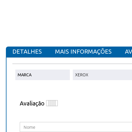
DETALHES
MAIS INFORMAÇÕES
AV
Toner compatível para
Mais
MARCA
XEROX
informações
ESTÁ A REVER:
TONER COMPATI
Xerox VersaLink C500Vn / VersaLink C500Vd
Avaliação
1
2
3
4
5
star
stars
stars
stars
stars