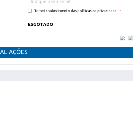
Tomei conhecimento das
políticas de privacidade
ESGOTADO
ALIAÇÕES
VEL XEROX C500M
n / VersaLink C505Vs / VersaLink C505Vx