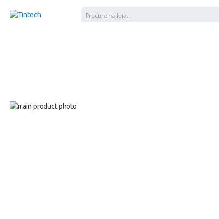
Pesquisar
Salte
para
Salte
o
para
final
o
da
início
galeria
da
de
galeria
imagens
de
imagens