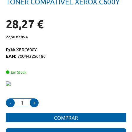
TONER COMPATIVEL XEROX C600Y
da
início
galeria
da
de
galeria
imagens
de
28,27 €
imagens
22,98 €
P/N:
XERC600Y
EAN:
700443256186
Em Stock
-
+
COMPRAR