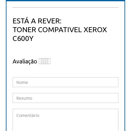
ESTÁ A REVER:
TONER COMPATIVEL XEROX
C600Y
Avaliação
1
2
3
4
5
star
stars
stars
stars
stars