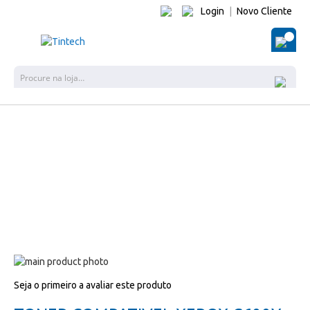
Login
|
Novo Cliente
O Me
Pes
Salte
para
Salte
Seja o primeiro a avaliar este produto
o
para
final
o