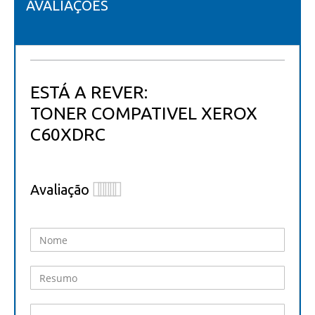
AVALIAÇÕES
ESTÁ A REVER:
TONER COMPATIVEL XEROX
C60XDRC
Avaliação
1
2
3
4
5
star
stars
stars
stars
stars