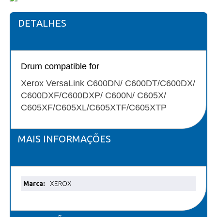
DETALHES
Drum compatible for
Xerox VersaLink C600DN/ C600DT/C600DX/
C600DXF/C600DXP/ C600N/ C605X/
C605XF/C605XL/C605XTF/C605XTP
MAIS INFORMAÇÕES
Mais
XEROX
informações