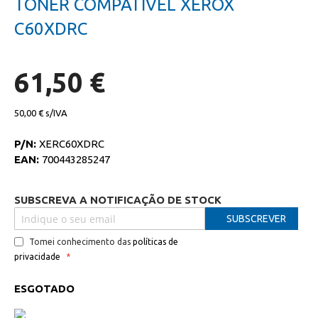
TONER COMPATIVEL XEROX
da
início
galeria
da
C60XDRC
de
galeria
imagens
de
imagens
61,50 €
50,00 €
P/N:
XERC60XDRC
EAN:
700443285247
SUBSCREVA A NOTIFICAÇÃO DE STOCK
SUBSCREVER
Tomei conhecimento das
políticas de
privacidade
ESGOTADO