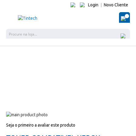
Login
|
Novo Cliente
O Me
Pes
Salte
para
Salte
Seja o primeiro a avaliar este produto
o
para
final
o