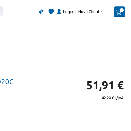
Login
|
Novo Cliente
O Me
020C
51,91 €
42,20 €