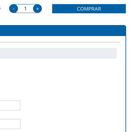
-
+
COMPRAR
saLink C 7025 DX