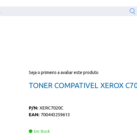
Seja o primeiro a avaliar este produto
TONER COMPATIVEL XEROX C7
P/N:
XERC7020C
EAN:
700443259613
Em Stock