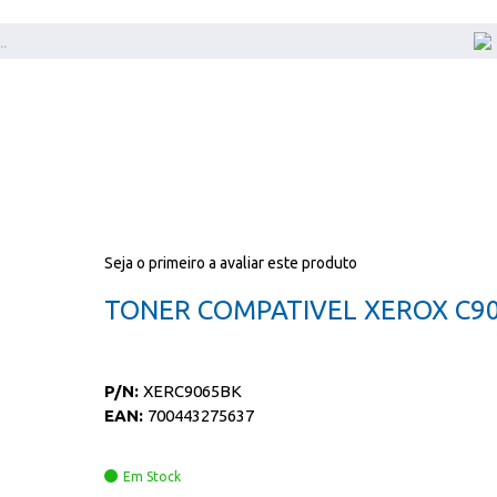
Seja o primeiro a avaliar este produto
TONER COMPATIVEL XEROX C9
P/N:
XERC9065BK
EAN:
700443275637
Em Stock