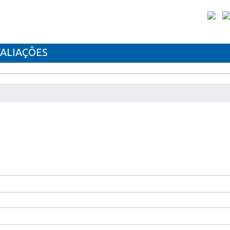
ALIAÇÕES
VEL XEROX C9065BK