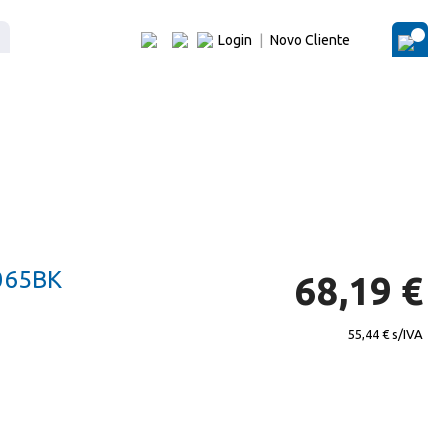
Login
|
Novo Cliente
O Me
065BK
68,19 €
55,44 €