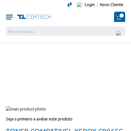
Login
|
Novo Cliente
O Me
Pesquisa
Salte
para
Salte
Seja o primeiro a avaliar este produto
o
para
final
o