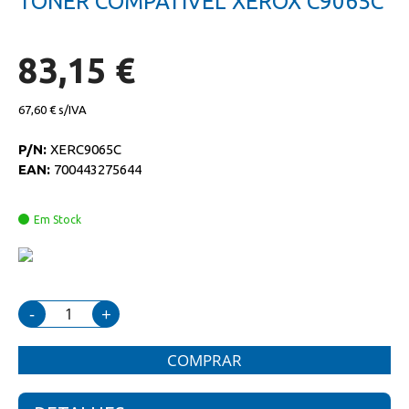
TONER COMPATIVEL XEROX C9065C
da
início
galeria
da
de
galeria
imagens
de
83,15 €
imagens
67,60 €
P/N:
XERC9065C
EAN:
700443275644
Em Stock
-
+
COMPRAR