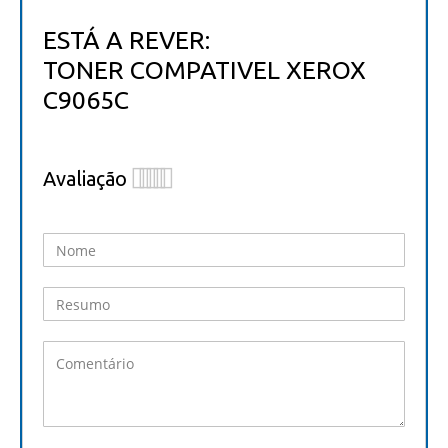
ESTÁ A REVER:
TONER COMPATIVEL XEROX
C9065C
Avaliação
1
2
3
4
5
star
stars
stars
stars
stars