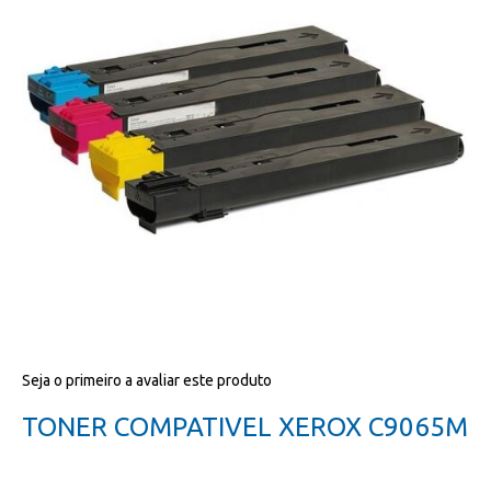
da
galeria
de
imagens
Salte
Seja o primeiro a avaliar este produto
para
o
TONER COMPATIVEL XEROX C9065M
início
da
galeria