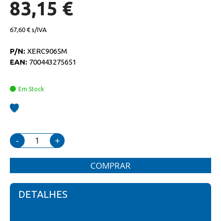
de
83,15 €
imagens
67,60 €
P/N:
XERC9065M
EAN:
700443275651
Em Stock
-
+
COMPRAR
DETALHES