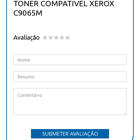
TONER COMPATIVEL XEROX
C9065M
Avaliação
1
2
3
4
5
star
stars
stars
stars
stars
SUBMETER AVALIAÇÃO