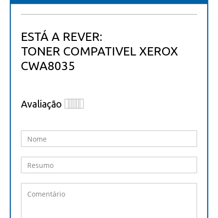
ESTÁ A REVER:
TONER COMPATIVEL XEROX
CWA8035
Avaliação
1
2
3
4
5
star
stars
stars
stars
stars