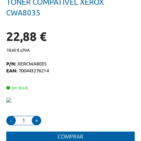
TONER COMPATIVEL XEROX
da
início
galeria
da
CWA8035
de
galeria
imagens
de
imagens
22,88 €
18,60 €
P/N:
XERCWA8035
EAN:
700443276214
Em Stock
-
+
COMPRAR