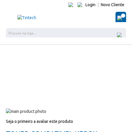
Login
|
Novo Cliente
O Me
Pes
Salte
para
Salte
Seja o primeiro a avaliar este produto
o
para
final
o