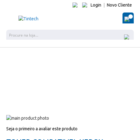
Login
|
Novo Cliente
O Me
Pes
Salte
para
Salte
Seja o primeiro a avaliar este produto
o
para
final
o