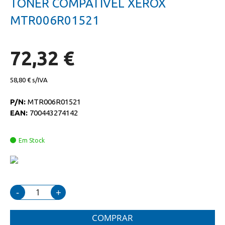
TONER COMPATIVEL XEROX
da
início
galeria
da
MTR006R01521
de
galeria
imagens
de
imagens
72,32 €
58,80 €
P/N:
MTR006R01521
EAN:
700443274142
Em Stock
-
+
COMPRAR