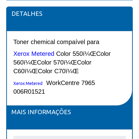
DETALHES
Toner chemical compaível para
Xerox Metered
Color 550ï¼ŒColor
560ï¼ŒColor 570ï¼ŒColor
C60ï¼ŒColor C70ï¼Œ
WorkCentre 7965
Xerox Metered
006R01521
MAIS INFORMAÇÕES
Mais