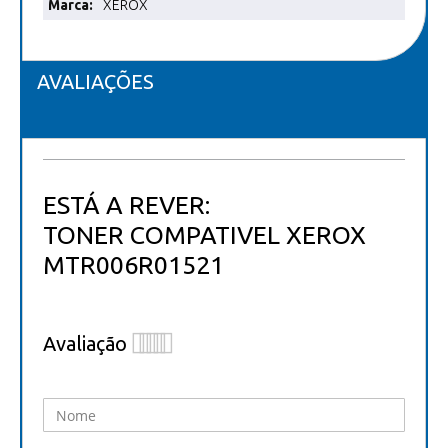
XEROX
informações
AVALIAÇÕES
ESTÁ A REVER:
TONER COMPATIVEL XEROX
MTR006R01521
Avaliação
1
2
3
4
5
star
stars
stars
stars
stars