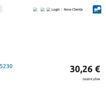
Login
|
Novo Cliente
O Me
5230
30,26 €
24,60 €